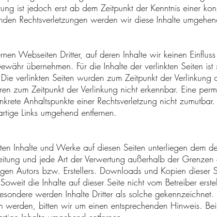
ung ist jedoch erst ab dem Zeitpunkt der Kenntnis einer kon
den Rechtsverletzungen werden wir diese Inhalte umgehend
rnen Webseiten Dritter, auf deren Inhalte wir keinen Einflu
währ übernehmen. Für die Inhalte der verlinkten Seiten ist s
. Die verlinkten Seiten wurden zum Zeitpunkt der Verlinkung
ren zum Zeitpunkt der Verlinkung nicht erkennbar. Eine perma
konkrete Anhaltspunkte einer Rechtsverletzung nicht zumutba
rtige Links umgehend entfernen.
llten Inhalte und Werke auf diesen Seiten unterliegen dem d
breitung und jede Art der Verwertung außerhalb der Grenzen
igen Autors bzw. Erstellers. Downloads und Kopien dieser Sei
oweit die Inhalte auf dieser Seite nicht vom Betreiber erst
besondere werden Inhalte Dritter als solche gekennzeichnet. 
m werden, bitten wir um einen entsprechenden Hinweis. B